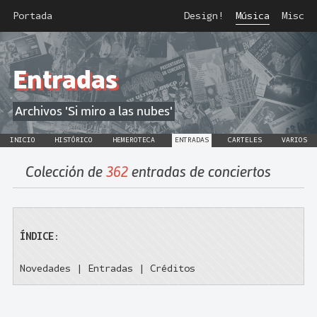
Portada
Design!
Música
Misc
Entradas
Archivos 'Si miro a las nubes'
INICIO
HISTÓRICO
HEMEROTECA
ENTRADAS
CARTELES
VARIOS
Colección de
362
entradas de conciertos
ÍNDICE:
Novedades
|
Entradas
|
Créditos