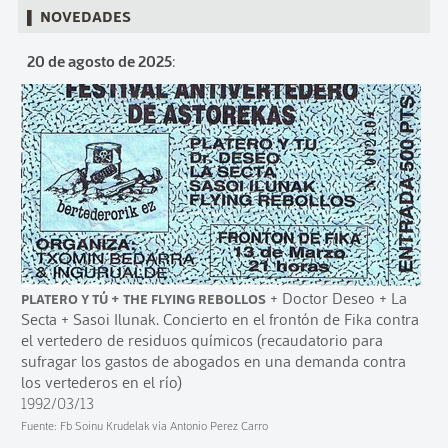
▌ Novedades
20 de agosto de 2025
:
Platero y Tú + The Flying Rebollos
+ Doctor Deseo + La
Secta + Sasoi Ilunak. Concierto en el frontón de Fika contra
el vertedero de residuos químicos (recaudatorio para
sufragar los gastos de abogados en una demanda contra
los vertederos en el río)
1992/03/13
Fuente: Fb Soinu Krudelak vía Antonio Perez Carro