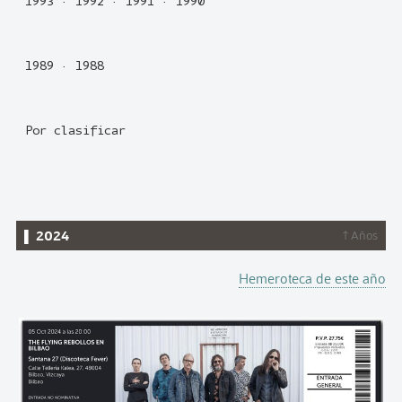
1993
·
1992
·
1991
·
1990
1989
·
1988
Por clasificar
▌ 2024
↑ Años
Hemeroteca de este año