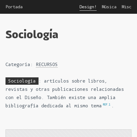
Saltar
Portada
Design!
Música
Misc
al
contenido
Sociología
principal
Categoría:
RECURSOS
Sociología
: artículos sobre libros,
revistas y otras publicaciones relacionadas
con el Diseño. También existe una amplia
REF.1
bibliografía dedicada al mismo tema
.