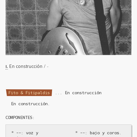
I.
En construcción
/ -
Fito & Fitipaldis
... En construcción
En
construcción.
COMPONENTES:
* --: voz y
* --: bajo y coros.