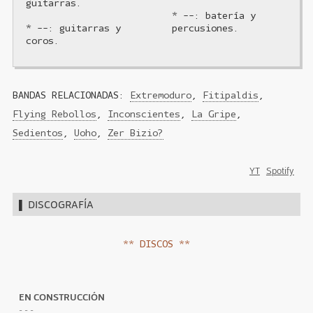
guitarras.
* --: batería y
* --: guitarras y
percusiones.
coros.
BANDAS RELACIONADAS:
Extremoduro
,
Fitipaldis
,
Flying Rebollos
,
Inconscientes
,
La Gripe
,
Sedientos
,
Uoho
,
Zer Bizio?
YT
Spotify
▌ Discografía
** DISCOS **
EN CONSTRUCCIÓN
- - -