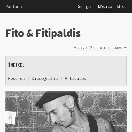
Portada
Design!
Música
Misc
Fito & Fitipaldis
Archivos 'Si miro a las nubes' →
ÍNDICE:
Resumen
|
Discografía
|
Artículos