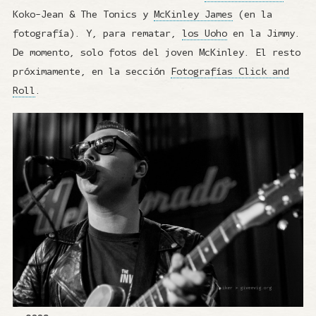
Koko-Jean & The Tonics y
McKinley James
(en la
fotografía). Y, para rematar,
los Uoho
en la Jimmy.
De momento, solo fotos del joven McKinley. El resto
próximamente, en la sección
Fotografías Click and
Roll
.