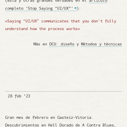
(esta y otras grandes verdades en el
artículo
completo 'Stop Saying “UI/UX"'
):
«Saying “UI/UX” communicates that you don’t fully
understand how the process works»
Más en
DCU: diseño
y
Métodos y técnicas
28 feb '23
Gran mes de febrero en Gasteiz-Vitoria.
Descubrimientos en Hell Dorado de
A Contra Blues
,