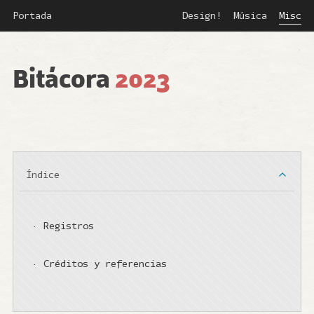
Saltar
Portada
Design!
Música
Misc
al
contenido
Bitácora
2023
principal
Índice
·
Registros
·
Créditos y referencias