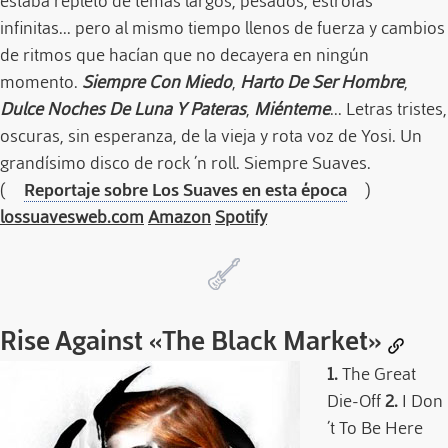
estaba repleto de temas largos, pesados, estrofas
infinitas... pero al mismo tiempo llenos de fuerza y cambios
de ritmos que hacían que no decayera en ningún
momento.
Siempre Con Miedo
,
Harto De Ser Hombre
,
Dulce Noches De Luna Y Pateras
,
Miénteme
... Letras tristes,
oscuras, sin esperanza, de la vieja y rota voz de Yosi. Un
grandísimo disco de rock ´n roll. Siempre Suaves.
(
Reportaje sobre Los Suaves en esta época
)
lossuavesweb.com
Amazon
Spotify
Rise Against
«The Black Market»
1.
The Great
Die-Off
2.
I Don
´t To Be Here