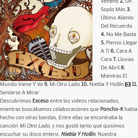
Veneno
2.
Un
Soplo Más
3.
Último Aliento
Del Recuerdo
4.
No Me Basta
5.
Pienso Llegar
A Tí
6.
Cara A
Cara
7.
Lluvias
De Abril
8.
Mientras El
Mundo Viene Y Va
9.
Mi Otro Lado
10.
Niebla Y Hollín
11.
Sentarse A Mirar
Descubrimos
Exceso
entre los videos relacionados,
mientras buscábamos colaboraciones que
Poncho-K
había
hecho con otras bandas. Entre ellas se encontraba la
canción
Mi Otro Lado
, y nos gustó tanto que quisimos
escuchar su disco entero:
Niebla Y Hollín
. Nuestra