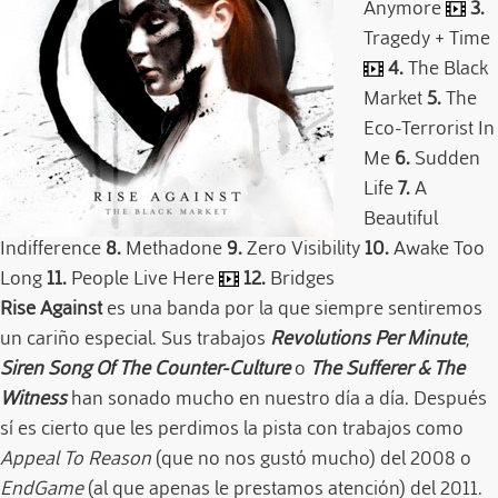
Anymore
3.
Tragedy + Time
4.
The Black
Market
5.
The
Eco-Terrorist In
Me
6.
Sudden
Life
7.
A
Beautiful
Indifference
8.
Methadone
9.
Zero Visibility
10.
Awake Too
Long
11.
People Live Here
12.
Bridges
Rise Against
es una banda por la que siempre sentiremos
un cariño especial. Sus trabajos
Revolutions Per Minute
,
Siren Song Of The Counter-Culture
o
The Sufferer & The
Witness
han sonado mucho en nuestro día a día. Después
sí es cierto que les perdimos la pista con trabajos como
Appeal To Reason
(que no nos gustó mucho) del 2008 o
EndGame
(al que apenas le prestamos atención) del 2011.