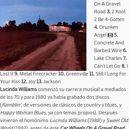
On A Gravel
Road
3.
2 Kool
2 Be 4-Gotten
4.
Drunken
Angel
5.
Concrete And
Barbed Wire
6.
Lake Charles
7.
Can´t Let Go
8.
I
Lost It
9.
Metal Firecracker
10.
Greenville
11.
Still I Long For
Your Kiss
12.
Joy
13.
Jackson
Lucinda Williams
comenzó su carrera musical a mediados
de los 70 y para 1980 ya había grabado dos discos
(
Ramblin'
, de versiones de clásicos de country y blues, y
Happy Woman Blues
, ya con temas propios). Después
vinieron el homónimo
Lucinda Williams
(1988) y
Sweet Old
World
(1992), antes de éste
Car Wheels On A Gravel Road
,