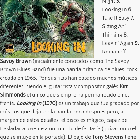
Night
5.
Looking In
6.
Take It Easy
7.
Sitting An´
Thinking
8.
Leavin´ Again
9.
Romanoff
Savoy Brown
(inicialmente conocidos como The Savoy
Brown Blues Band) fue una banda británica de blues-rock
creada en 1965. Por sus filas han pasado muchos músicos
diferentes, siendo el guitarrista y compositor galés
Kim
Simmonds
el único que siempre ha permanecido en el
frente.
Looking In
(1970)
es un trabajo que fue grabado por
músicos que dejaron la banda poco después pero, al
margen de estos detalles, el disco es mágico, capaz de
trasladar al oyente a un mundo de fantasía (quizá como el
que se intuye en la portada). El bajo de
Tony Stevens
tiene