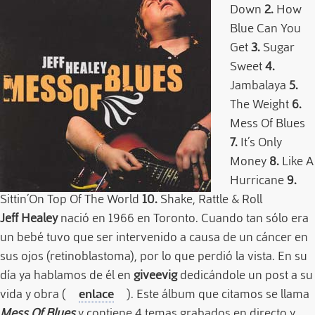
Down
2.
How
Blue Can You
Get
3.
Sugar
Sweet
4.
Jambalaya
5.
The Weight
6.
Mess Of Blues
7.
It´s Only
Money
8.
Like A
Hurricane
9.
Sittin´On Top Of The World
10.
Shake, Rattle & Roll
Jeff Healey
nació en 1966 en Toronto. Cuando tan sólo era
un bebé tuvo que ser intervenido a causa de un cáncer en
sus ojos (retinoblastoma), por lo que perdió la vista. En su
día ya hablamos de él en
giveevig
dedicándole un post a su
vida y obra (
enlace
). Este álbum que citamos se llama
Mess Of Blues
y contiene 4 temas grabados en directo y