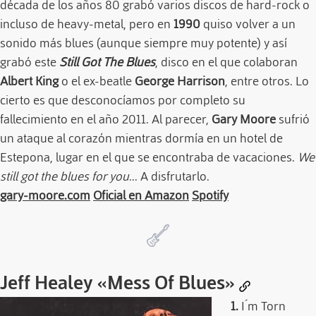
década de los años 80 grabó varios discos de hard-rock o
incluso de heavy-metal, pero en
1990
quiso volver a un
sonido más blues (aunque siempre muy potente) y así
grabó este
Still Got The Blues
, disco en el que colaboran
Albert King
o el ex-beatle
George Harrison
, entre otros. Lo
cierto es que desconocíamos por completo su
fallecimiento en el año 2011. Al parecer,
Gary Moore
sufrió
un ataque al corazón mientras dormía en un hotel de
Estepona, lugar en el que se encontraba de vacaciones.
We
still got the blues for you
... A disfrutarlo.
gary-moore.com
Oficial en Amazon
Spotify
Jeff Healey
«Mess Of Blues»
1.
I´m Torn