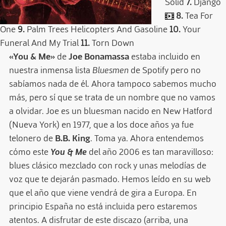
Solid
7.
Django
8.
Tea For
One
9.
Palm Trees Helicopters And Gasoline
10.
Your
Funeral And My Trial
11.
Torn Down
«You & Me»
de
Joe Bonamassa
estaba incluido en
nuestra inmensa lista
Bluesmen
de Spotify pero no
sabíamos nada de él. Ahora tampoco sabemos mucho
más, pero sí que se trata de un nombre que no vamos
a olvidar. Joe es un bluesman nacido en New Hatford
(Nueva York) en 1977, que a los doce años ya fue
telonero de
B.B. King
. Toma ya. Ahora entendemos
cómo este
You & Me
del año 2006 es tan maravilloso:
blues clásico mezclado con rock y unas melodías de
voz que te dejarán pasmado. Hemos leído en su web
que el año que viene vendrá de gira a Europa. En
principio España no está incluida pero estaremos
atentos. A disfrutar de este discazo (arriba, una