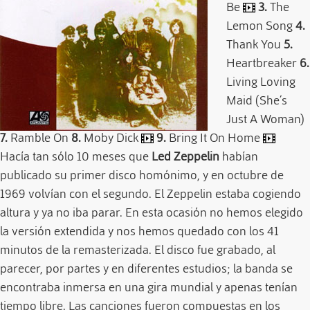
Be
3.
The
Lemon Song
4.
Thank You
5.
Heartbreaker
6.
Living Loving
Maid (She´s
Just A Woman)
7.
Ramble On
8.
Moby Dick
9.
Bring It On Home
Hacía tan sólo 10 meses que
Led Zeppelin
habían
publicado su primer disco homónimo, y en octubre de
1969 volvían con el segundo. El Zeppelin estaba cogiendo
altura y ya no iba parar. En esta ocasión no hemos elegido
la versión extendida y nos hemos quedado con los 41
minutos de la remasterizada. El disco fue grabado, al
parecer, por partes y en diferentes estudios; la banda se
encontraba inmersa en una gira mundial y apenas tenían
tiempo libre. Las canciones fueron compuestas en los