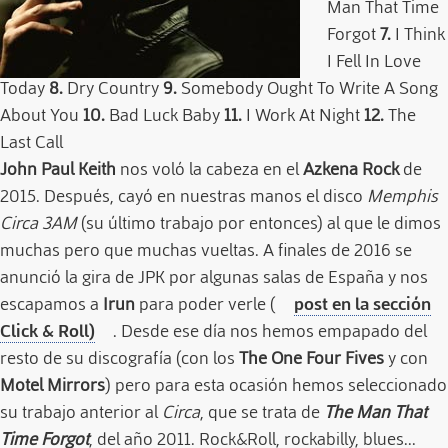
Man That Time
Forgot
7.
I Think
I Fell In Love
Today
8.
Dry Country
9.
Somebody Ought To Write A Song
About You
10.
Bad Luck Baby
11.
I Work At Night
12.
The
Last Call
John Paul Keith
nos voló la cabeza en el
Azkena Rock
de
2015. Después, cayó en nuestras manos el disco
Memphis
Circa 3AM
(su último trabajo por entonces) al que le dimos
muchas pero que muchas vueltas. A finales de 2016 se
anunció la gira de JPK por algunas salas de España y nos
escapamos a
Irun
para poder verle (
post en la sección
Click & Roll)
. Desde ese día nos hemos empapado del
resto de su discografía (con los
The One Four Fives
y con
Motel Mirrors
) pero para esta ocasión hemos seleccionado
su trabajo anterior al
Circa
, que se trata de
The Man That
Time Forgot
, del año 2011. Rock&Roll, rockabilly, blues...