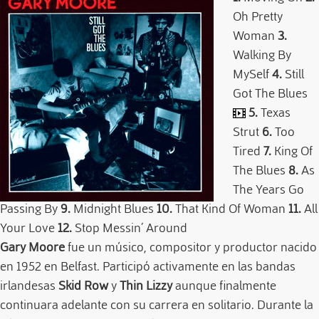
Oh Pretty
Woman
3.
Walking By
MySelf
4.
Still
Got The Blues
5.
Texas
Strut
6.
Too
Tired
7.
King Of
The Blues
8.
As
The Years Go
Passing By
9.
Midnight Blues
10.
That Kind Of Woman
11.
All
Your Love
12.
Stop Messin´ Around
Gary Moore
fue un músico, compositor y productor nacido
en 1952 en Belfast. Participó activamente en las bandas
irlandesas
Skid Row
y
Thin Lizzy
aunque finalmente
continuara adelante con su carrera en solitario. Durante la