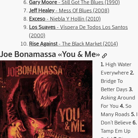
Gary Moore
- Still Got The Blues (1990)
Jeff Healey
- Mess Of Blues (2008)
Exceso
- Niebla Y Hollín (2010)
Los Suaves
- Víspera De Todos Los Santos
(2000)
Rise Against
- The Black Market (2014)
Joe Bonamassa
«You & Me»
1.
High Water
Everywhere
2.
Bridge To
Better Days
3.
Asking Around
For You
4.
So
Many Roads
5.
I
Don´t Believe
6.
Tamp Em Up