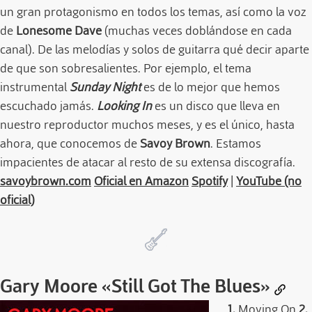
un gran protagonismo en todos los temas, así como la voz
de
Lonesome Dave
(muchas veces doblándose en cada
canal). De las melodías y solos de guitarra qué decir aparte
de que son sobresalientes. Por ejemplo, el tema
instrumental
Sunday Night
es de lo mejor que hemos
escuchado jamás.
Looking In
es un disco que lleva en
nuestro reproductor muchos meses, y es el único, hasta
ahora, que conocemos de
Savoy Brown
. Estamos
impacientes de atacar al resto de su extensa discografía.
savoybrown.com
Oficial en Amazon
Spotify
|
YouTube (no
oficial)
Gary Moore
«Still Got The Blues»
1.
Moving On
2.