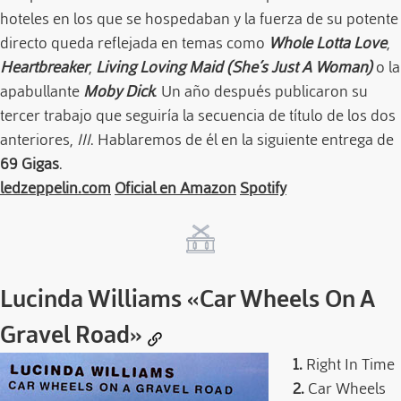
hoteles en los que se hospedaban y la fuerza de su potente
directo queda reflejada en temas como
Whole Lotta Love
,
Heartbreaker
,
Living Loving Maid (She´s Just A Woman)
o la
apabullante
Moby Dick
. Un año después publicaron su
tercer trabajo que seguiría la secuencia de título de los dos
anteriores,
III
. Hablaremos de él en la siguiente entrega de
69 Gigas
.
ledzeppelin.com
Oficial en Amazon
Spotify
Lucinda Williams
«Car Wheels On A
Gravel Road»
1.
Right In Time
2.
Car Wheels