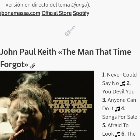
versión en directo del tema
Django
).
jbonamassa.com
Official Store
Spotify
John Paul Keith
«The Man That Time
Forgot»
1.
Never Could
Say No
2.
You Devil You
3.
Anyone Can
Do It
4.
Songs For Sale
5.
Afraid To
Look
6.
The